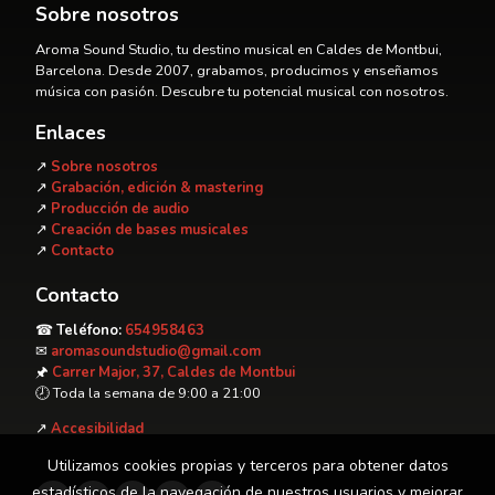
Sobre nosotros
Aroma Sound Studio, tu destino musical en Caldes de Montbui,
Barcelona. Desde 2007, grabamos, producimos y enseñamos
música con pasión. Descubre tu potencial musical con nosotros.
Enlaces
↗
S
obre nosotros
↗
Grabación, edición & mastering
↗
Producción de audio
↗
Creación de bases musicales
↗
Contacto
Contacto
☎
Teléfono:
654958463
✉
aromasoundstudio@gmail.com
🖈
Carrer Major, 37, Caldes de Montbui
🕗︎ Toda la semana de 9:00 a 21:00
↗
Accesibilidad
Utilizamos cookies propias y terceros para obtener datos
estadísticos de la navegación de nuestros usuarios y mejorar